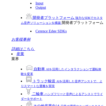
Input
Output
開発者プラットフォーム
強力なSDKでカスタ
開発者プラットフォーム
ム音声ソリューションを構築
Cerence Edge SDKs
お客様事例
詳細はこちら
産業
業界
自動車
AIを活用したインタラクションで運転体
験を変革
トラック輸送
AIを活用した音声アシストで、よ
りスマートな運搬を実現
二輪車
ハンズフリーと音声によるアシストでライ
ダーをサポート
その他産業向け