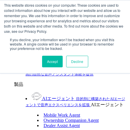
Skip To Content
This website stores cookies on your computer. These cookies are used to
collect information about how you interact with our website and allow us to
remember you. We use this information in order to improve and customize
Toggle Navigation
your browsing experience and for analytics and metrics about our visitors
both on this website and other media. To find out more about the cookies we
プラットフォーム/製品
use, see our Privacy Policy.
プラットフォーム/製品
UXプラットフォーム
製品
If you decline, your information won’t be tracked when you visit this
UXプラットフォーム
website. A single cookie will be used in your browser to remember
your preference not to be tracked.
Cerence xUI™
ハイブリッドなエージェントAIで
自動車の音声アシスタントをレベルアップ
Accept
Decline
Cerence Assistant
あらゆる移動においてクラス最
高の自然な音声アシスタント体験を提供
製品
AIエージェント
目的別に構築されたAIエージ
AIエージェント
ェントで音声エクスペリエンスを拡張
Mobile Work Agent
Ownership Companion Agent
Dealer Assist Agent