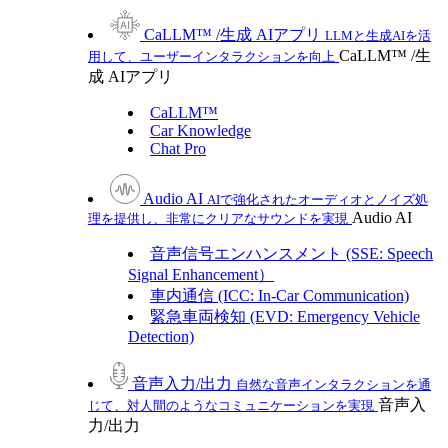
CaLLM™ /生成 AIアプリ
LLMと生成AIを活
CaLLM™ /生
用して、ユーザーインタラクションを向上
成 AIアプリ
CaLLM™
Car Knowledge
Chat Pro
Audio AI
AIで強化されたオーディオとノイズ処
Audio AI
理を提供し、非常にクリアなサウンドを実現
音声信号エンハンスメント (SSE: Speech
Signal Enhancement）
車内通信 (ICC: In-Car Communication)
緊急車両検知 (EVD: Emergency Vehicle
Detection)
音声入力/出力
自然な音声インタラクションを通
音声入
じて、対人間のようなコミュニケーションを実現
力/出力