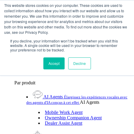
Skip To Content
This website stores cookies on your computer. These cookies are used to
collect information about how you interact with our website and allow us to
remember you. We use this information in order to improve and customize
Toggle Navigation
your browsing experience and for analytics and metrics about our visitors
both on this website and other media. To find out more about the cookies we
Plateformes et produits
use, see our Privacy Policy.
Plateformes et produits
Par UX Platform
Par produit
Par UX Platform
If you decline, your information won’t be tracked when you visit this
website. A single cookie will be used in your browser to remember
your preference not to be tracked.
Cerence xUI™
Élevez le niveau de l'assistance
vocale automobile avec l'IA hybride agentic
Accept
Decline
Cerence Assistant
Profitez de l'assistance vocale
naturelle de premier ordre lors de chaque trajet
Par produit
AI Agents
Élargissez les expériences vocales avec
AI Agents
des agents d'IA conçus à cet effet
Mobile Work Agent
Ownership Companion Agent
Dealer Assist Agent