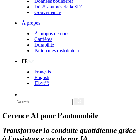
Données boursières
Dépôts auprès de la SEC
Gouvernance
À propos
À propos de nous
Carrières
Durabilité
Partenaires distributeur
FR
Français
English
日本語
Cerence AI pour
l’automobile
Transformer la conduite quotidienne grâce
à l’assistance vocale par IA