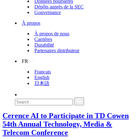
Données boursières
Dépôts auprès de la SEC
Gouvernance
À propos
À propos de nous
Carrières
Durabilité
Partenaires distributeur
FR
Français
English
日本語
Cerence AI to Participate in TD Cowen
54th Annual Technology, Media &
Telecom Conference