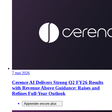
7 mai 2026
Cerence AI Delivers Strong Q2 FY26 Results
with Revenue Above Guidance; Raises and
Refines Full-Year Outlook
Apprendre encore plus