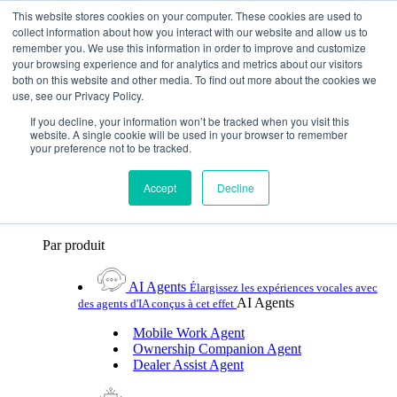
Skip To Content
This website stores cookies on your computer. These cookies are used to
collect information about how you interact with our website and allow us to
remember you. We use this information in order to improve and customize
Toggle Navigation
your browsing experience and for analytics and metrics about our visitors
both on this website and other media. To find out more about the cookies we
Plateformes et produits
use, see our Privacy Policy.
Plateformes et produits
Par UX Platform
Par produit
Par UX Platform
If you decline, your information won’t be tracked when you visit this
website. A single cookie will be used in your browser to remember
your preference not to be tracked.
Cerence xUI™
Élevez le niveau de l'assistance
vocale automobile avec l'IA hybride agentic
Accept
Decline
Cerence Assistant
Profitez de l'assistance vocale
naturelle de premier ordre lors de chaque trajet
Par produit
AI Agents
Élargissez les expériences vocales avec
AI Agents
des agents d'IA conçus à cet effet
Mobile Work Agent
Ownership Companion Agent
Dealer Assist Agent