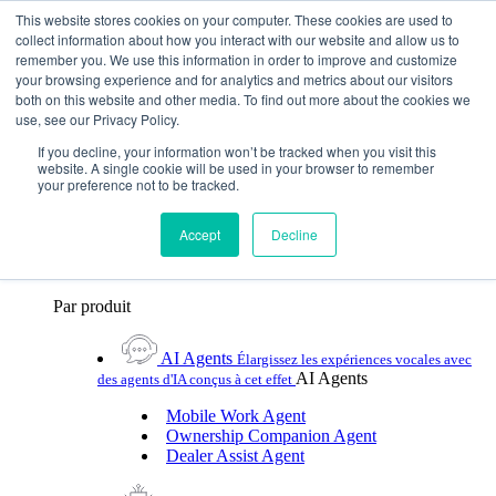
Skip To Content
This website stores cookies on your computer. These cookies are used to
collect information about how you interact with our website and allow us to
remember you. We use this information in order to improve and customize
Toggle Navigation
your browsing experience and for analytics and metrics about our visitors
both on this website and other media. To find out more about the cookies we
Plateformes et produits
use, see our Privacy Policy.
Plateformes et produits
Par UX Platform
Par produit
Par UX Platform
If you decline, your information won’t be tracked when you visit this
website. A single cookie will be used in your browser to remember
your preference not to be tracked.
Cerence xUI™
Élevez le niveau de l'assistance
vocale automobile avec l'IA hybride agentic
Accept
Decline
Cerence Assistant
Profitez de l'assistance vocale
naturelle de premier ordre lors de chaque trajet
Par produit
AI Agents
Élargissez les expériences vocales avec
AI Agents
des agents d'IA conçus à cet effet
Mobile Work Agent
Ownership Companion Agent
Dealer Assist Agent