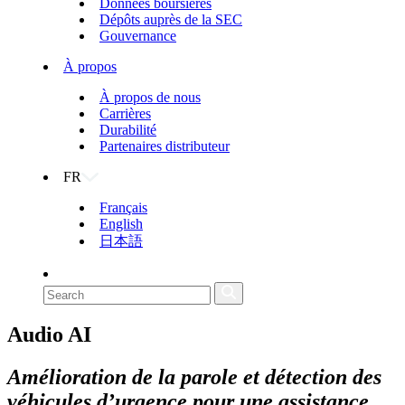
Données boursières
Dépôts auprès de la SEC
Gouvernance
À propos
À propos de nous
Carrières
Durabilité
Partenaires distributeur
FR
Français
English
日本語
Audio AI
Amélioration de la parole et détection des
véhicules d’urgence pour une assistance