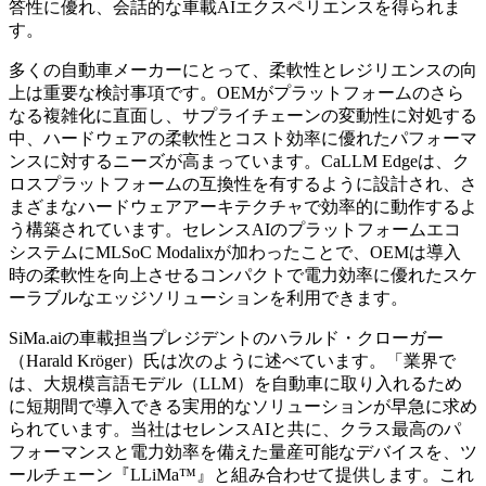
答性に優れ、会話的な車載AIエクスペリエンスを得られま
す。
多くの自動車メーカーにとって、柔軟性とレジリエンスの向
上は重要な検討事項です。OEMがプラットフォームのさら
なる複雑化に直面し、サプライチェーンの変動性に対処する
中、ハードウェアの柔軟性とコスト効率に優れたパフォーマ
ンスに対するニーズが高まっています。CaLLM Edgeは、ク
ロスプラットフォームの互換性を有するように設計され、さ
まざまなハードウェアアーキテクチャで効率的に動作するよ
う構築されています。セレンスAIのプラットフォームエコ
システムにMLSoC Modalixが加わったことで、OEMは導入
時の柔軟性を向上させるコンパクトで電力効率に優れたスケ
ーラブルなエッジソリューションを利用できます。
SiMa.aiの車載担当プレジデントのハラルド・クローガー
（Harald Kröger）氏は次のように述べています。「業界で
は、大規模言語モデル（LLM）を自動車に取り入れるため
に短期間で導入できる実用的なソリューションが早急に求め
られています。当社はセレンスAIと共に、クラス最高のパ
フォーマンスと電力効率を備えた量産可能なデバイスを、ツ
ールチェーン『LLiMa
™
』と組み合わせて提供します。これ