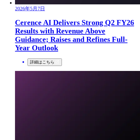
2026年5月7日
Cerence AI Delivers Strong Q2 FY26
Results with Revenue Above
Guidance; Raises and Refines Full-
Year Outlook
詳細はこちら