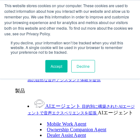
Skip To Content
This website stores cookies on your computer. These cookies are used to
collect information about how you interact with our website and allow us to
remember you. We use this information in order to improve and customize
Toggle Navigation
your browsing experience and for analytics and metrics about our visitors
both on this website and other media. To find out more about the cookies we
プラットフォーム/製品
use, see our Privacy Policy.
プラットフォーム/製品
UXプラットフォーム
製品
If you decline, your information won’t be tracked when you visit this
UXプラットフォーム
website. A single cookie will be used in your browser to remember
your preference not to be tracked.
Cerence xUI™
ハイブリッドなエージェントAIで
自動車の音声アシスタントをレベルアップ
Accept
Decline
Cerence Assistant
あらゆる移動においてクラス最
高の自然な音声アシスタント体験を提供
製品
AIエージェント
目的別に構築されたAIエージ
AIエージェント
ェントで音声エクスペリエンスを拡張
Mobile Work Agent
Ownership Companion Agent
Dealer Assist Agent