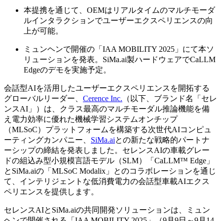
本提携を通じて、OEMはリアルタイムのマルチモーダ
ルインタラクションでユーザーエクスペリエンスの向
上が可能。
ミュンヘンで開催の「IAA MOBILITY 2025」にて本ソ
リューションを発表。SiMa.ai製ハードウェアでCaLLM
Edgeのデモを実施予定。
会話型AIを活用したユーザーエクスペリエンスを開拓する
グローバルリーダー、
Cerence Inc.
（以下、ブランド名「セレ
ンスAI」）は、クラス最高のマルチモーダル推論機能を備
え電力効率に優れた機械学習システムオンチップ
（MLSoC）プラットフォームを構築する次世代AIコンピュ
ーティングカンパニー、
SiMa.ai
との新たな戦略的パートナ
ーシップの締結を発表しました。セレンスAIの車載グレー
ドの組込み型小規模言語モデル（SLM）「CaLLM
™
Edge」
とSiMa.aiの「MLSoC Modalix」とのコラボレーションを通じ
て、インテリジェントな低消費電力の会話型車載AIエクス
ペリエンスを提供します。
セレンスAIとSiMa.aiの共同開発ソリューションは、ミュン
ヘンで開催される「IAA MOBILITY 2025」（9月9日～9月14