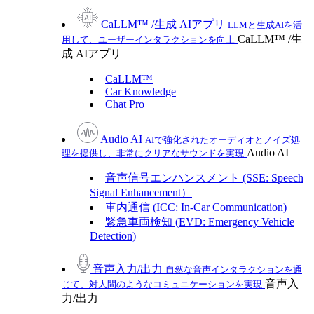
CaLLM™ /生成 AIアプリ
LLMと生成AIを活
CaLLM™ /生
用して、ユーザーインタラクションを向上
成 AIアプリ
CaLLM™
Car Knowledge
Chat Pro
Audio AI
AIで強化されたオーディオとノイズ処
Audio AI
理を提供し、非常にクリアなサウンドを実現
音声信号エンハンスメント (SSE: Speech
Signal Enhancement）
車内通信 (ICC: In-Car Communication)
緊急車両検知 (EVD: Emergency Vehicle
Detection)
音声入力/出力
自然な音声インタラクションを通
音声入
じて、対人間のようなコミュニケーションを実現
力/出力