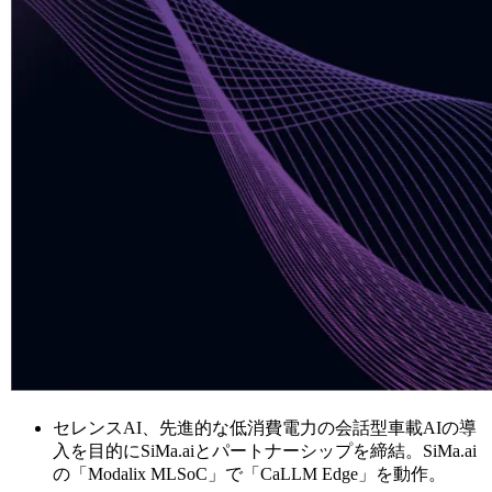
セレンスAI、先進的な低消費電力の会話型車載AIの導
入を目的にSiMa.aiとパートナーシップを締結。SiMa.ai
の「Modalix MLSoC」で「CaLLM Edge」を動作。