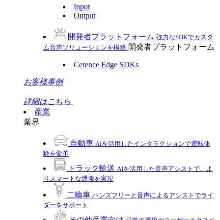
Input
Output
開発者プラットフォーム
強力なSDKでカスタ
開発者プラットフォーム
ム音声ソリューションを構築
Cerence Edge SDKs
お客様事例
詳細はこちら
産業
業界
自動車
AIを活用したインタラクションで運転体
験を変革
トラック輸送
AIを活用した音声アシストで、よ
りスマートな運搬を実現
二輪車
ハンズフリーと音声によるアシストでライ
ダーをサポート
その他産業向け