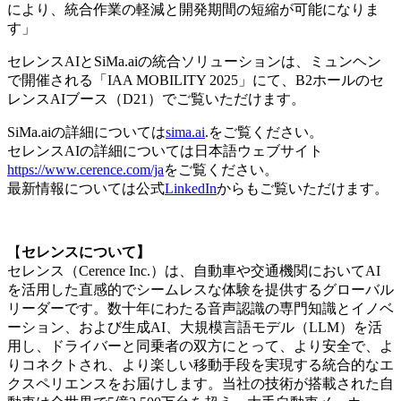
により、統合作業の軽減と開発期間の短縮が可能になりま
す」
セレンスAIとSiMa.aiの統合ソリューションは、ミュンヘン
で開催される「IAA MOBILITY 2025」にて、B2ホールのセ
レンスAIブース（D21）でご覧いただけます。
SiMa.aiの詳細については
sima.ai
.をご覧ください。
セレンスAIの詳細については日本語ウェブサイト
https://www.cerence.com/ja
をご覧ください。
最新情報については公式
LinkedIn
からもご覧いただけます。
【
セレンスについて】
セレンス（Cerence Inc.）は、自動車や交通機関においてAI
を活用した直感的でシームレスな体験を提供するグローバル
リーダーです。数十年にわたる音声認識の専門知識とイノベ
ーション、および生成AI、大規模言語モデル（LLM）を活
用し、ドライバーと同乗者の双方にとって、より安全で、よ
りコネクトされ、より楽しい移動手段を実現する統合的なエ
クスペリエンスをお届けします。当社の技術が搭載された自