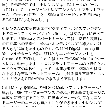
日）で発表予定です。セレンスAIは、B2ホールのブース
（D21）にて、エージェント型AIアシスタントプラットフォ
ーム「Cerence xUI
™
」と、SiMa.ai製ハードウェアで動作す
るCaLLM Edgeを展示します。
セレンスAIの製品技術エグゼクティブ・バイスプレジデン
トのニールス・シャンツ（Nils Schanz）は次のように述べて
います。「SiMa.aiとのパートナーシップは、現在と次世代
の自動車への効率性に優れたオンデバイスAIの導入におけ
る大きな進展を示すものです。CaLLM Edgeは、高度な推
論、マルチターン会話、積極的なエンゲージメントを
Cerence xUIで実現し、これらはすべてMLSoC Modalixでシー
ムレスに動作します。クロスプラットフォームの互換性とハ
ードウェアの柔軟性によって、迅速な調整、複雑さの軽減、
さまざまな車載プラットフォームにおける特注車載アシスタ
ントの導入をOEMが実現できるよう支援します」
CaLLM EdgeをSiMa.aiのMLSoC Modalixプラットフォームと
統合し、堅牢でパフォーマンスに優れた技術基盤をエッジの
車載AIに提供することで、自動車メーカーだけでなくエン
ドユーザーのニーズも満たすことができます。セレンスAI