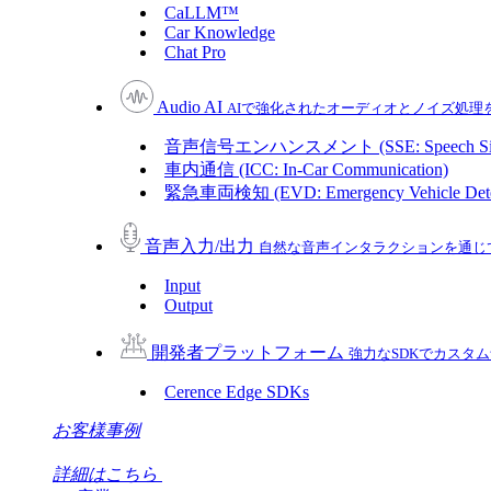
CaLLM™
Car Knowledge
Chat Pro
Audio AI
AIで強化されたオーディオとノイズ処理
音声信号エンハンスメント (SSE: Speech Sign
車内通信 (ICC: In-Car Communication)
緊急車両検知 (EVD: Emergency Vehicle Dete
音声入力/出力
自然な音声インタラクションを通じ
Input
Output
開発者プラットフォーム
強力なSDKでカスタ
Cerence Edge SDKs
お客様事例
詳細はこちら