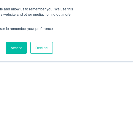
ite and allow us to remember you. We use this
is website and other media. To find out more
rowser to remember your preference
Accept
Decline