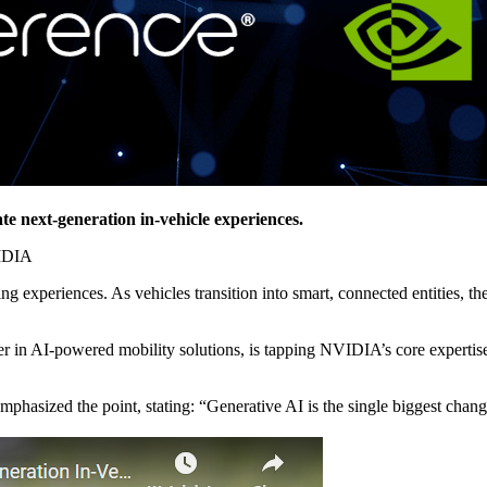
e next-generation in-vehicle experiences.
VIDIA
ing experiences. As vehicles transition into smart, connected entities,
er in AI-powered mobility solutions, is tapping NVIDIA’s core expertise
mphasized the point, stating: “Generative AI is the single biggest change