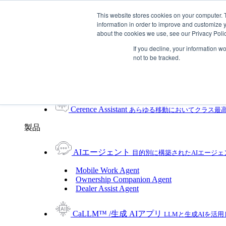
Skip To Content
This website stores cookies on your computer. 
information in order to improve and customize y
Toggle Navigation
about the cookies we use, see our Privacy Polic
プラットフォーム/製品
If you decline, your information w
プラットフォーム/製品
not to be tracked.
UXプラットフォーム
製品
UXプラットフォーム
Cerence xUI™
ハイブリッドなエージェントAIで
Cerence Assistant
あらゆる移動においてクラス最
製品
AIエージェント
目的別に構築されたAIエージ
Mobile Work Agent
Ownership Companion Agent
Dealer Assist Agent
CaLLM™ /生成 AIアプリ
LLMと生成AIを活