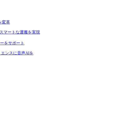
を変革
りスマートな運搬を実現
ーをサポート
エンスに音声AIを